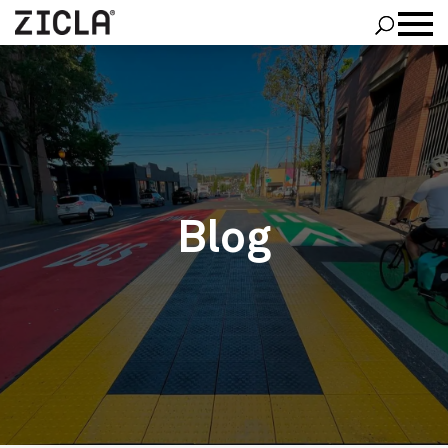
Zipper
®
Zebra Family
®
Pointer
PROJECTES
QUANT A ZICLA
BLOG
CONTACTA’NS
Blog
CATALÀ