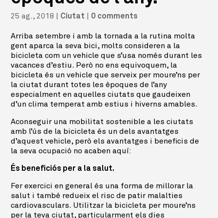
25 ag., 2018
|
|
Ciutat
0 comments
Arriba setembre i amb la tornada a la rutina molta
gent aparca la seva bici, molts consideren a la
bicicleta com un vehicle que s’usa només durant les
vacances d’estiu. Però no ens equivoquem, la
bicicleta és un vehicle que serveix per moure’ns per
la ciutat durant totes les èpoques de l’any
especialment en aquelles ciutats que gaudeixen
d’un clima temperat amb estius i hiverns amables.
Aconseguir una mobilitat sostenible a les ciutats
amb l’ús de la bicicleta és un dels avantatges
d’aquest vehicle, però els avantatges i beneficis de
la seva ocupació no acaben aquí:
És beneficiós per a la salut.
Fer exercici en general és una forma de millorar la
salut i també redueix el risc de patir malalties
cardiovasculars. Utilitzar la bicicleta per moure’ns
per la teva ciutat, particularment els dies